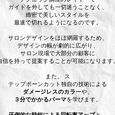
ガイドを外しても
一切迷うことなく、
緻密で美しいスタイルを
最速で切れるようになるのです。
サロンデザインをほぼ網羅するため、
デザインの幅が劇的に広がり、
サロン現場で大部分の顧客に
自信を持って提案することが可能になります
また、 ス
テップボーンカット独自の技術による
ダメージレスのカラ
ーや、
３分でかかるパーマ
を学びます。
圧倒的な時短による回転率アップ
と、