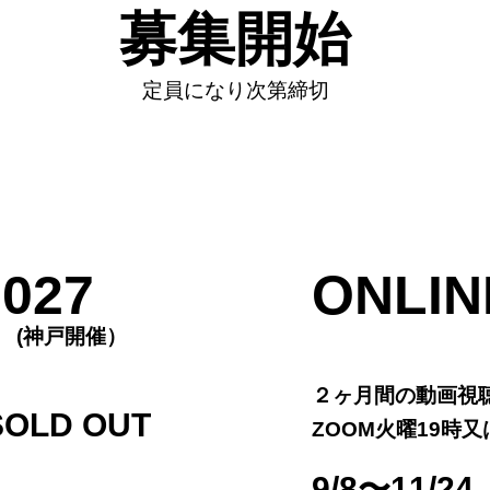
募集開始
​定員になり次第締切
027
ONLIN
H (神戸開催）
２ヶ月間の動画
SOLD OUT
ZOOM火曜
19時又
​9/8〜11/24