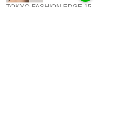
TOKYO FASHION EDGE 15
コラム「SAYURI USHIO の NY 進出物
語」第２弾（ステップボーンカット）
STEP BONE CUT
Flagship shop
Hair salon & Products