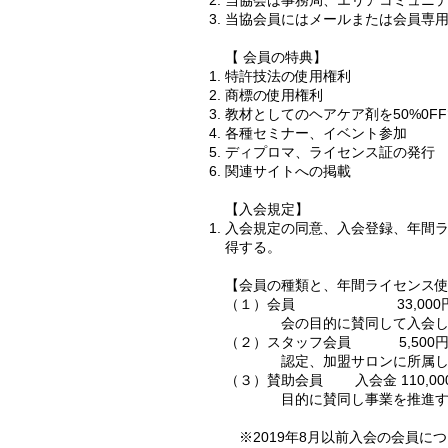
当協会は事務局、エリアコミュニ
当協会員にはメールまたは会員専用
【 会員の特典】​
特許技法の使用権利
商標の使用権利
教材としてのヘアケア剤を50%0F
各種セミナー、イベント参加
ディプロマ、ライセンス証の発行
関連サイトへの掲載
【入会規定】
入会規定の同意、入会登録、年間
得する。
【会員の種類と、年間ライセンス使
（１）会員 33,000
会の目的に賛同して入会し
（２）スタッフ会員 5,500
認定、加盟サロンに所属し、
（３）賛助会員 入会金 110,0
目的に賛同し事業を推進する
※2019年8月以前入会の会員に