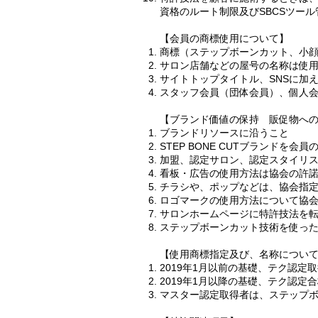
資格のルート制限及びSBCSツール
【会員の商標使用について】
商標（ステップボーンカット、小
サロン店舗などの屋号の名称は使
サイトトップタイトル、SNSに加
スタッフ会員（団体会員）、個人会
【ブランド価値の保持 販促物への使用
ブランドリソースに沿うこと
STEP BONE CUTブランド
加盟、認定サロン、認定スタイリ
看板・広告の使用方法は協会の許
チラシや、ポップなどは、協会指
ロゴマークの使用方法について協会
サロンホームページに特許技法を転
ステップボーンカット技術を使っ
【使用商標指定及び、名称につい
2019年1月以前の基礎、テク認
2019年1月以降の基礎、テク認
マスター認定取得者は、ステップ