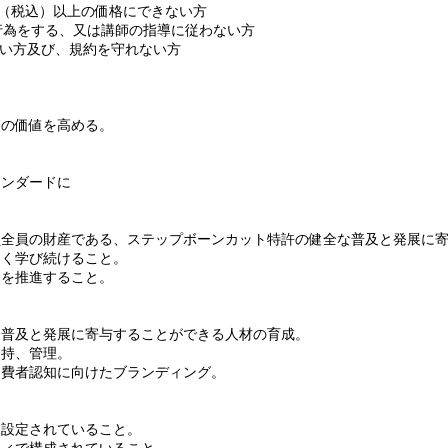
0円（税込）以上の価格にできない方
る行為をする、又は講師の指導に従わない方
ない方及び、規約を守れない方
師の価値を高める。
タンダードに
員全員の財産である、ステップボーンカット特許の健全な普及と発展に
しく学び続けること。
動を推進すること。
な普及と発展に寄与することができる人材の育成。
保持、管理。
消費者認知に向けたブランディング。
1と設定されていること。