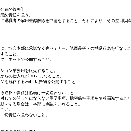
つ会員の義務】
費滞納責任を負う。
部に退職者の雇用登録解除を申請をすること。それにより、その翌日以
中に、協会本部に承諾なく他セミナー、他商品等への勧誘行為を行なう
売すること。
ログ、ネットで公開すること。
ーション業務用を販売すること。
らの仕入れが 70% になること。
を既存するweb, 広告物を公開すること
。
法令違反の責任は協会は一切追わないこと。
に対して公開してはならない重要事項、機密保持事項を情報漏洩するこ
動をする場合は、本部に承認をいれること。​
いこと。
は一切責任を負わないこと。