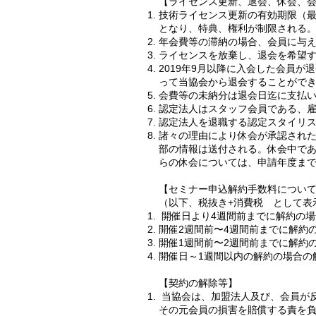
【ライセンス更新、退会、休会、
技術ライセンス更新の有効期限（
となり、特典、権利が制限される
年会費等の滞納の場合、会員に与
ライセンスを放棄し、退会を希望す
2019年9月以降に入会した会員
って当協会から退会することがで
会費等の未納分は退会日迄に支払
認定法人はスタッフ会員である、
認定法人を退職する認定スタイリ
諸々の理由により休会が承認され
部の情報は送付される。休会中で
らの休会については、申請年度ま
【セミナー申込解約手数料につい
（以下、税抜き+消費税 として表
開催日より4週間前までに解約の場
開催2週間前〜4週間前までに解約
開催1週間前〜2週間前までに解約
開催日～1週間以内の解約の場合の
【契約の解除等】
当協会は、加盟法人及び、会員が
その元会員の損害を賠償する責を