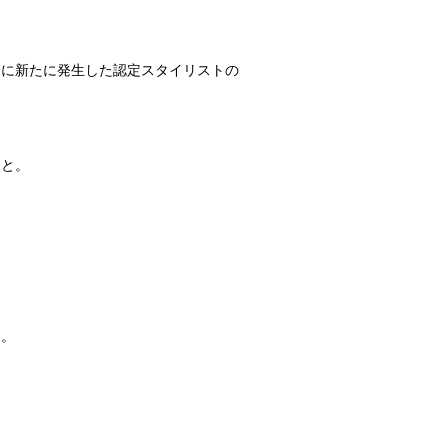
降に新たに発生した認定スタイリストの
こと。
と。