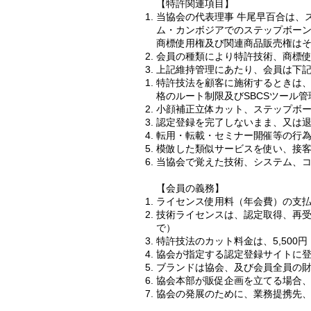
【特許関連項目】
当協会の代表理事 牛尾早百合は、
ム・カンボジアでのステップボー
商標使用権及び関連商品販売権は
会員の種類により特許技術、商標
上記維持管理にあたり、会員は下
特許技法を顧客に施術するときは
格のルート制限及びSBCSツール
小顔補正立体カット、ステップボ
認定登録を完了しないまま、又は
転用・転載・セミナー開催等の行
模倣した類似サービスを使い、接
当協会で覚えた技術、システム、
【会員の義務】
ライセンス使用料（年会費）の支
技術ライセンスは、認定取得、再受
で）
特許技法のカット料金は、5,500
協会が指定する認定登録サイトに
ブランドは協会、及び会員全員の
協会本部が販促企画を立てる場合
協会の発展のために、業務提携先