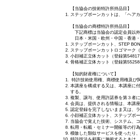
【当協会の技術特許所持品目】
ステップボーンカットは、「ヘアカッ
【当協会の商標特許所持品目】
下記商標は当協会の認定会員以外
日本・米国・欧州・中国・香港・
ステップボーンカット、STEP BONE
ステップボーンカットロゴマーク（登録
小顔補正立体カット（登録第54817
骨格補正立体カット（登録第55258
【知的財産権について】
特許技術使用権、商標使用権及び
本講座を構成する又は、本講座に
する。
複製、譲与、使用許諾券を第３者
会員は、提供される情報は、本講
認定登録を完了しないまま又は、
小顔補正立体カット、ステップボ
当協会で覚えた技術、システム、
転用・転載・セミナー開催等の行
模倣した類似サービスを使ったり
特許技法を顧客に施術するときは