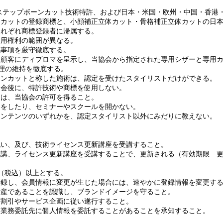
ステップボーンカット技術特許、および日本・米国・欧州・中国・香港
ンカットの登録商標と、小顔補正立体カット・骨格補正立体カットの日
それぞれ商標登録者に帰属する。
使用権利の範囲が異なる。
記事項を厳守徹底する。
、顧客にディプロマを呈示し、当協会から指定された専用シザーと専用
管理の維持を徹底する。
ーンカットと称した施術は、認定を受けたスタイリストだけができる。
退会後に、特許技術や商標を使用しない。
為は、当協会の許可を得ること。
客をしたり、セミナーやスクールを開かない。
コンテンツのいずれかを、認定スタイリスト以外にみだりに教えない。
払い、及び、技術ライセンス更新講座を受講すること。
講、ライセンス更新講座を受講することで、更新される（有効期限 更
円（税込）以上とする。
登録し、会員情報に変更が生じた場合には、速やかに登録情報を変更す
財産であることを認識し、ブランドイメージを守ること。
、割引やサービス企画に従い遂行すること。
、業務委託先に個人情報を委託することがあることを承知すること。