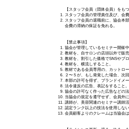
【スタッフ会員（団体会員）をも
スタッフ会員の管理責任及び、会
スタッフ会員の退職前に、協会本
会費の滞納の保証を免れる。​
【禁止事項】
協会が管理しているセミナー開催
教材を、自サロンの店頭以外で販
教材を、割引した価格でSNSやブ
教材を、横流しすること。
教材である会員専用の、カットロ
２〜５が、もし発覚した場合、次回か
本部の許可を得ず、ブランドイメージ
法令違反の広告、表記をすること
協会の許可なく作った広告などの
当協会の規定を遵守せず、会員外
講師が、美容関連のセミナー講師活
認定ランク以上の技法を使用しな
​会員顧客よりのクレームは当協会