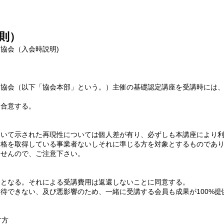
則）
協会（入会時説明)
】
ト協会（以下「協会本部」という。）主催の基礎認定講座を受講時には
に合意する。
おいて示された再現性については個人差が有り、必ずしも本講座により
資格を取得している事業者ないしそれに準じる方を対象とするものであ
ませんので、ご注意下さい。
会となる。それによる受講費用は返還しないことに同意する。
待できない、及び悪影響のため、一緒に受講する会員も成果が100%提
す方