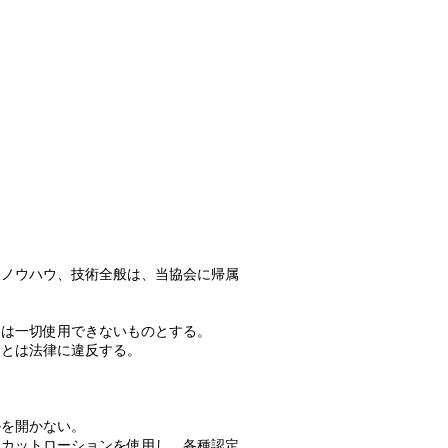
るノウハウ、技術全般は、当協会に帰属
ては一切使用できないものとする。
ことは法律に違反する。
。
ルを開かない。
用カットローションを使用し、各種認定