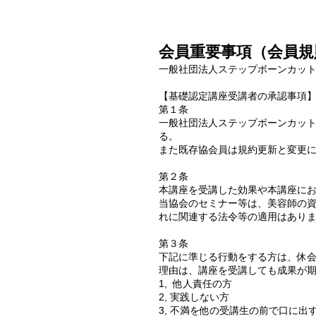
会員重要事項（会員規
一般社団法人ステップボーンカット
【基礎認定講座受講者の承認事項
第１条
一般社団法人ステップボーンカッ
る。
また既存協会員は規約更新と変更
第２条
本講座を受講した効果や本講座に
当協会のセミナー等は、美容師の
れに関連する法令等の適用はあり
第３条
下記に準じる行動をする方は、休
理由は、講座を受講しても成果が期
1, 他人責任の方
2, 実践しない方
3, 不満を他の受講生の前で口に出