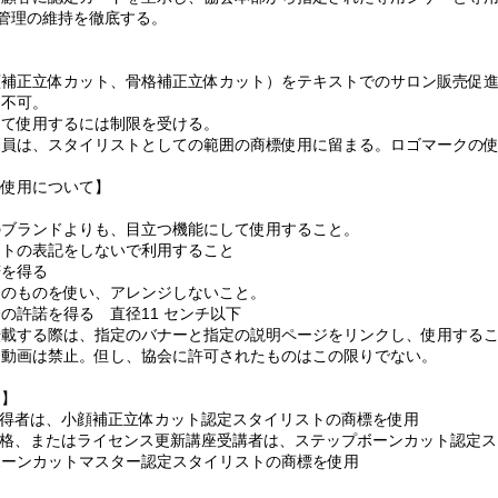
管理の維持を徹底する。​​
顔補正立体カット、骨格補正立体カット）をテキストでのサロン販売促
用不可。
えて使用するには制限を受ける。​
員は、スタイリストとしての範囲の商標使用に留まる。ロゴマークの使
について】​​​
を会員のブランドよりも、目立つ機能にして使用すること。
ストの表記をしないで利用すること
諾を得る
定のものを使い、アレンジしないこと。
の許諾を得る 直径11 センチ以下
載する際は、指定のバナーと指定の説明ページをリンクし、使用するこ
た動画は禁止。但し、協会に許可されたものはこの限りでない。
て】
定取得者は、小顔補正立体カット認定スタイリストの商標を使用
定合格、またはライセンス更新講座受講者は、ステップボーンカット認定
ボーンカットマスター認定スタイリストの商標を使用