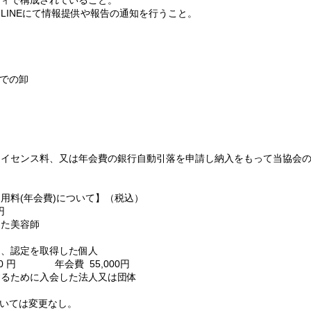
ティで構成されていること。
LINEにて情報提供や報告の通知を行うこと。
Fでの卸
ライセンス料、又は年会費の銀行自動引落を申請し納入をもって当協会
用料(年会費)について】（税込）
円
た美容師
円
認定を取得した個人
00 円 年会費 55,000円
ために入会した法人又は団体
ついては変更なし。