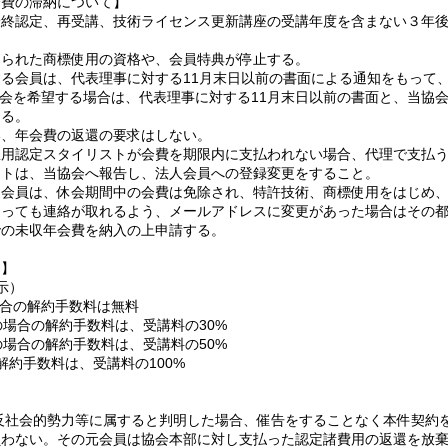
会費の滞納について】
最終認定、再受講、技術ライセンス更新講座の受講年度を含まない３年
。
えられた商標使用の資格や、会員特典が停止する。
る会員は、代表理事に対する11月末日以前の書面による通知をもって
が退会を希望する場合は、代表理事に対する11月末日以前の書面と、当協
きる。
い、年会費の返還の要求はしない。
雇用認定スタイリストが会費を期限内に支払われない場合、代理で支払
ストは、当協会へ報告し、法人会員への登録変更をすること。
た会員は、休会期間中の会費は免除され、特許技術、商標使用をはじめ
あっても連絡が取れるよう、メールアドレスに変更があった場合はその
での未収年会費を納入の上申請する。
て】
示）
合の解約手数料は無料
の場合の解約手数料は、受講料の30%
の場合の解約手数料は、受講料の50%
解約手数料は、受講料の100%
反社会的勢力等に属すると判明した場合、催告をすることなく本件契約
負わない。その元会員は協会本部に対し支払った認定諸費用の返還を放