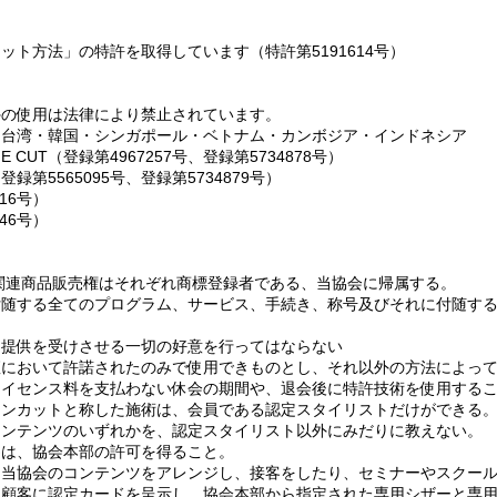
ト方法」の特許を取得しています（特許第5191614号）
の使用は法律により禁止されています。
台湾・韓国・シンガポール・ベトナム・カンボジア・インドネシア
 CUT（登録第4967257号、登録第5734878号）
第5565095号、登録第5734879号）
16号）
46号）
関連商品販売権はそれぞれ商標登録者である、当協会に帰属する。
付随する全てのプログラム、サービス、手続き、称号及びそれに付随す
に提供を受けさせる一切の好意を行ってはならない
座において許諾されたのみで使用できものとし、それ以外の方法によっ
ライセンス料を支払わない休会の期間や、退会後に特許技術を使用する
ーンカットと称した施術は、会員である認定スタイリストだけができる
コンテンツのいずれかを、認定スタイリスト以外にみだりに教えない。
為は、協会本部の許可を得ること。
、当協会のコンテンツをアレンジし、接客をしたり、セミナーやスクー
、顧客に認定カードを呈示し、協会本部から指定された専用シザーと専