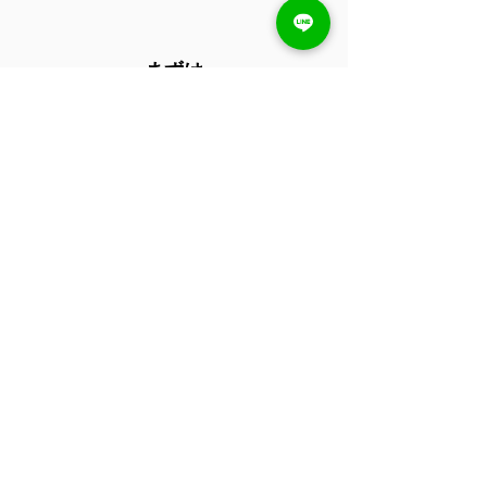
まずは
ステップボーンカット説明会に参
加
​！
ステップボーンカット説明会を受講
して
あなたに必要な場合、本格的に
​ステップボーンカット
​認定講座を受講してください