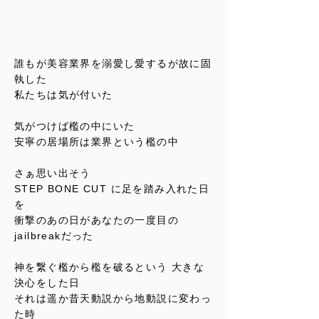
誰もが美容業界を溺愛し愛するが故に固
執した
私たちは気が付いた
気がつけば檻の中にいた
安寧の居場所は業界という檻の中
さぁ思い出そう
STEP BONE CUT に足を踏み入れた日
を
衝撃のあの日があなたの一度目の
jailbreakだった
神を繋ぐ檻から檻を破るという 大きな
決心をした日
それは遥か昔天動説から地動説に変わっ
た時