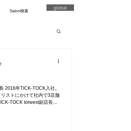
global
Salon検索
分
副店長 2016年TICK-TOCK入社。
リストにかけて社内で3店舗
-TOCK torwest副店長。
ビューし、...