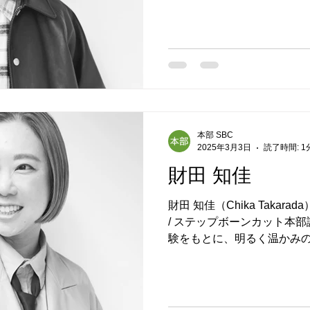
審査員 兼ヘアメイクを担当。.
本部 SBC
2025年3月3日
読了時間: 1
財田 知佳
財田 知佳（Chika Takarada）
/ ステップボーンカット本
験をもとに、明るく温かみ
力で多くの受講生から厚い信頼を獲