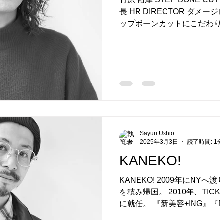
長 HR DIRECTOR ダ
ップボーンカットにこだわ
に抱える。 その方の雰囲気
求しサロンワークでは指名数、
Sayuri Ushio
2025年3月3日
読了時間: 1
KANEKO!
KANEKO! 2009年にN
を積み帰国。 2010年、TIC
に就任。 『新美容+ING』『NH』『カジカジ』 『ガール
ズスタイル』等のヘアメイク