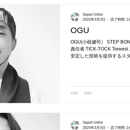
Sayuri Ushio
2025年3月3日
読了時間: 1
OGU
OGU(小椋健司） STEP BON
責任者 TICK-TOCK Tor
安定した技術を提供するス
クニカル部門の統括指導教育
年経験した後、2003年に...
Sayuri Ushio
2025年3月3日
読了時間: 1