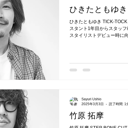
ひきたともゆき
ひきたともゆき TICK-TOCK
スタント1年目からスタッフ
スタイリストデビュー時に
品プロジェクトのリーダーで
を 毎年伸ばし続けている...
Sayuri Ushio
2025年3月3日
読了時間: 1
竹原 拓摩
竹原 拓摩 STEP BONE CUT O