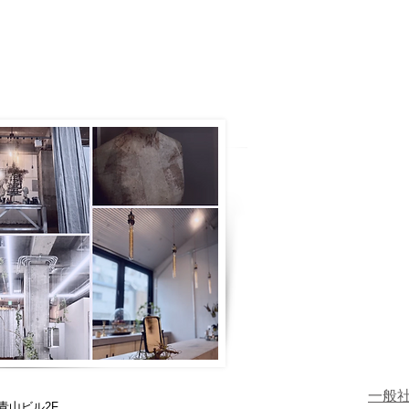
一般
青山ビル2F