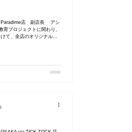
 Paradime店 副店長 アシ
教育プロジェクトに関わり、
向けて、全店のオリジナル商
全スタッフの商品販売力UP
分
SAKA via TICK-TOCK 店