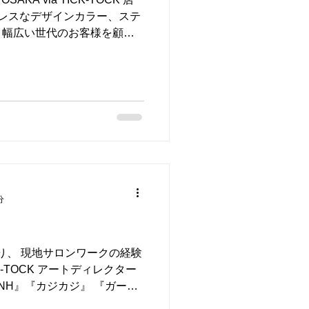
メージレスなデザインカラー、ステ
り幅広い世代のお客様を顧客
に合うデザインと再現性を追
...
分
Yへ渡り、 現地サロンワークの経験
K-TOCK アートディレクター
 ミスユニバース兵庫県大会