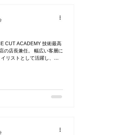
分
E CUT ACADEMY 技術最高
west 店の店長兼任。 幅広い客層に
タイリストとして活躍し、テ
にもあたっている。 他店で5
分