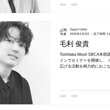
Sayuri Ushio
2025年3月3日
読了時間: 1
毛利 俊貴
Toshitaka Mouri SB
インでセミナーを開催し、 
広げる活動を精力的におこなっ
TOCKに所属するトップス
最高売上564万円）...