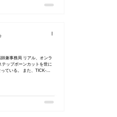
分
CA本部講師兼事務局 リアル、オンラ
ステップボーンカットを世に
ている。 また、TICK-
タイリストでもある。 （月間